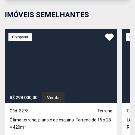
IMÓVEIS SEMELHANTES
Comparar
Co
R$ 298.000,00
Venda
Cód:
3278
Terreno
Cód
Ótimo terreno, plano e de esquina. Terreno de 15 x 28
LOTE
= 420m²
R$ 2