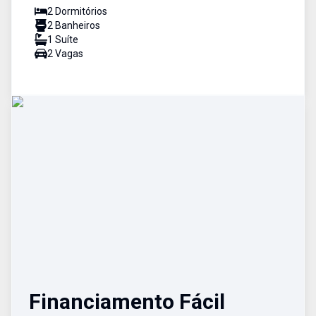
2
Dormitório
s
2
Banheiro
s
1
Suíte
2
Vaga
s
Financiamento Fácil