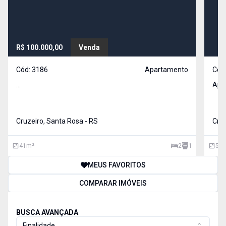
R$ 100.000,00
Venda
Cód:
3186
Apartamento
Cód
...
Apt 
Cruzeiro, Santa Rosa - RS
Cruz
41
m²
2
1
54
MEUS FAVORITOS
COMPARAR IMÓVEIS
BUSCA AVANÇADA
Finalidade