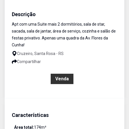
Apartamento
Venda
Cód:
3307
Descrição
Apt com uma Suite mais 2 dormitórios, sala de star,
sacada, sala de jantar, área de serviço, cozinha e salão de
festas privativo. Apenas uma quadra da Av. Flores da
Cunha!
Cruzeiro, Santa Rosa - RS
Compartilhar
R$ 580.000,00
Venda
Características
Área total:
174
m²