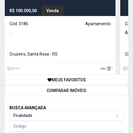
R$ 100.000,00
Venda
Cód:
3186
Apartamento
Cód
...
Apt 
Cruzeiro, Santa Rosa - RS
Cruz
41
m²
2
1
54
MEUS FAVORITOS
COMPARAR IMÓVEIS
BUSCA AVANÇADA
Finalidade