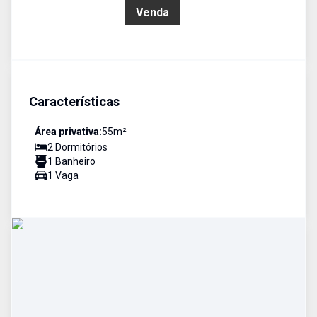
R$ 229.000,00
Venda
Características
Área privativa:
55
m²
2
Dormitório
s
1
Banheiro
1
Vaga