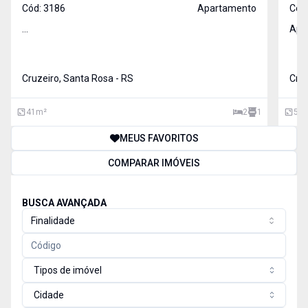
Cód:
3186
Apartamento
Cód
...
Apt 
Cruzeiro, Santa Rosa - RS
Cruz
41
m²
2
1
54
MEUS FAVORITOS
COMPARAR IMÓVEIS
BUSCA AVANÇADA
Finalidade
Tipos de imóvel
Cidade