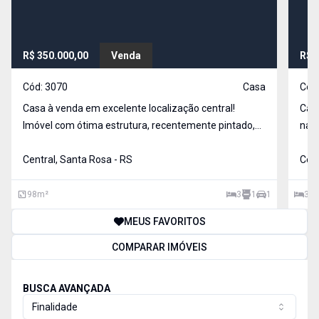
R$ 350.000,00
Venda
R$ 
Cód:
3070
Casa
Cód
Casa à venda em excelente localização central!
Casa
Imóvel com ótima estrutura, recentemente pintado,
na cida
totalmente murado e gradeado, oferecendo mais
poss
segurança e privacidade para você e sua família.
Central, Santa Rosa - RS
Cent
Conta com três dormitórios amplos, sala de estar,
cozinha func
98
m²
3
1
1
3
MEUS FAVORITOS
COMPARAR IMÓVEIS
BUSCA AVANÇADA
Finalidade