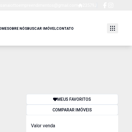
sanaiottoempreendimentos@gmail.com
23579J
OME
SOBRE NÓS
BUSCAR IMÓVEL
CONTATO
MEUS FAVORITOS
COMPARAR IMÓVEIS
Valor venda