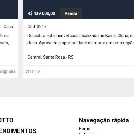
R$ 439.000,00
Venda
Casa
Cód:
3217
ótima
Descubra esta incrível casa localizada no Bairro Glória, em Santa
eado,
Rosa. Aproveite a oportunidade de morar em uma região tranquila
ília.
e acolhedora, ap
nc
Central, Santa Rosa - RS
3
1
1
110
m²
OTTO
Navegação rápida
Home
ENDIMENTOS