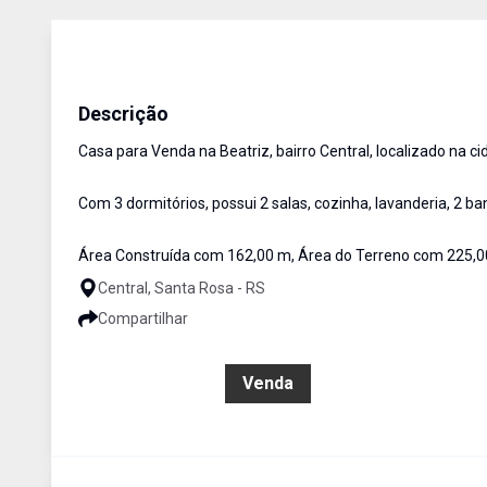
Casa
Venda
Cód:
843
Descrição
Casa para Venda na Beatriz, bairro Central, localizado na c
Com 3 dormitórios, possui 2 salas, cozinha, lavanderia, 2 b
Área Construída com 162,00 m, Área do Terreno com 225,0
Central, Santa Rosa - RS
Compartilhar
R$ 510.000,00
Venda