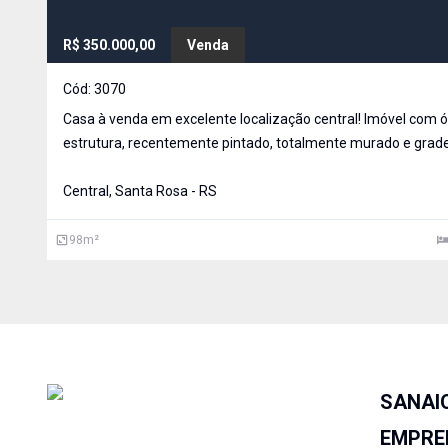
R$ 350.000,00
Venda
Cód:
3070
Casa à venda em excelente localização central! Imóvel com 
estrutura, recentemente pintado, totalmente murado e grad
oferecendo mais segurança e privacidade para você e sua fam
Conta com três dormitórios amplos, sala de estar, cozinha fu
Central, Santa Rosa - RS
98
m²
SANAI
EMPRE