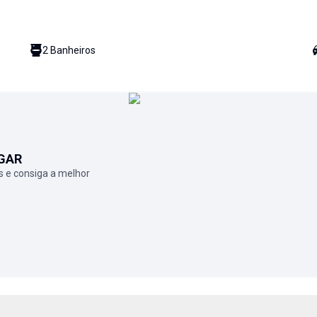
2
Banheiro
s
GAR
 e consiga a melhor