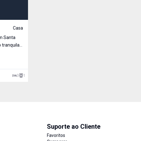
R$ 1.200.000,00
Venda
Casa
Cód:
3185
Belíssimo imóvel á venda; em área central da cidade
dispõe de 3 dormitórios, 2 suítes, 3 banheiros, sala 
lareira, festeiro com
Central, Santa Rosa - RS
3
1
3
3
2
2
Suporte ao Cliente
Favoritos