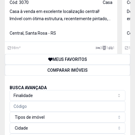
Cód:
3070
Casa
Cód
Casa à venda em excelente localização central!
Descub
Imóvel com ótima estrutura, recentemente pintado,
em Santa Ros
totalmente murado e gradeado, oferecendo mais
em u
segurança e privacidade para você e sua família.
Central, Santa Rosa - RS
Cent
Conta com três dormitórios amplos, sala de estar,
cozinha func
98
m²
3
1
1
110
MEUS FAVORITOS
COMPARAR IMÓVEIS
BUSCA AVANÇADA
Finalidade
Tipos de imóvel
Cidade