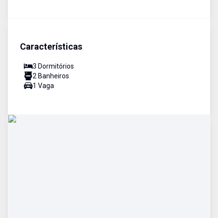
Características
3
Dormitório
s
2
Banheiro
s
1
Vaga