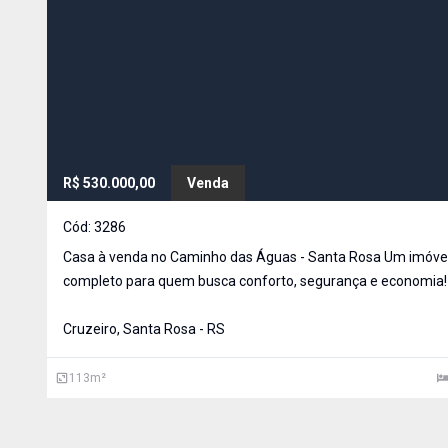
R$ 530.000,00
Venda
Cód:
3286
Casa à venda no Caminho das Águas - Santa Rosa Um imóvel
completo para quem busca conforto, segurança e economia! 11
m² de área construída em um terreno de 200 m² 2 Dormitórios 2
Cruzeiro, Santa Rosa - RS
Banheiros Sala de estar Lavanderia Cozinha planejad
113
m²