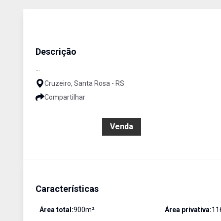
Casa
Venda
Cód:
3103
Descrição
...
Cruzeiro, Santa Rosa - RS
Compartilhar
R$ 550.000,00
Venda
Características
Área total:
900
m²
Área privativa:
11