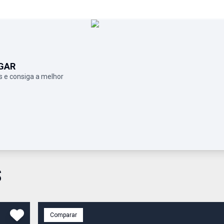
GAR
 e consiga a melhor
S
Comparar