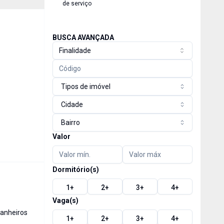
de serviço
BUSCA AVANÇADA
Finalidade
Tipos de imóvel
Cidade
Bairro
Valor
Dormitório(s)
1
+
2
+
3
+
4
+
Vaga(s)
anheiro
s
1
+
2
+
3
+
4
+