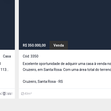
R$ 350.000,00
Venda
Casa
Cód:
3350
Excelente oportunidade de adquirir uma casa à venda no
3
Cruzeiro, em Santa Rosa. Com uma área total do terreno 220 m² 
uma área privativa de 43 m², essa casa conta com 2 dorm
banheiro e 1 vaga de garagem. Ideal para quem busca c
Cruzeiro, Santa Rosa - RS
2
2
1
43
m²