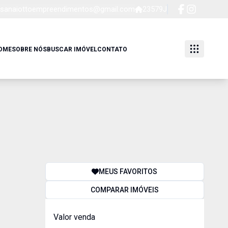
sanaiottoempreendimentos@gmail.com
23579J
OME
SOBRE NÓS
BUSCAR IMÓVEL
CONTATO
MEUS FAVORITOS
COMPARAR IMÓVEIS
Valor venda