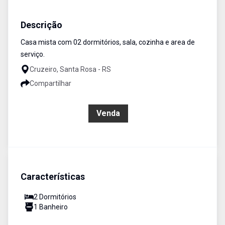
Casa
Venda
Cód:
3271
Descrição
Casa mista com 02 dormitórios, sala, cozinha e area de
serviço.
Cruzeiro, Santa Rosa - RS
Compartilhar
R$ 220.000,00
Venda
Características
2
Dormitório
s
1
Banheiro