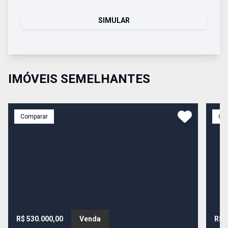
SIMULAR
IMÓVEIS SEMELHANTES
Comparar
Co
R$ 530.000,00
Venda
R$ 