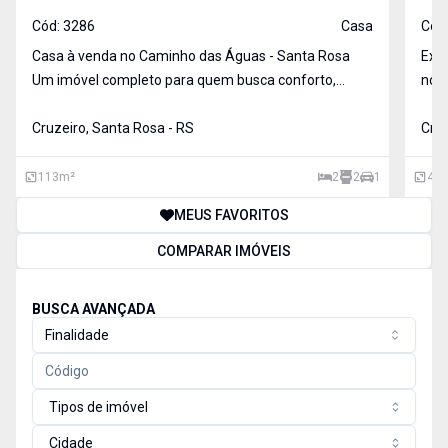
Cód:
3286
Casa
Cód
Casa à venda no Caminho das Águas - Santa Rosa
Exce
Um imóvel completo para quem busca conforto,
no b
segurança e economia! 113 m² de área construída
total do terr
em um terreno de 200 m² 2 Dormitórios 2 Banheiros
Cruzeiro, Santa Rosa - RS
m², 
Cruz
Sala de estar Lavanderia Cozinha planejad
vaga
113
m²
2
2
1
43
MEUS FAVORITOS
COMPARAR IMÓVEIS
BUSCA AVANÇADA
Finalidade
Tipos de imóvel
Cidade