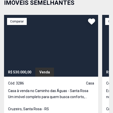
IMÓVEIS SEMELHANTES
Comparar
Co
R$ 530.000,00
Venda
R$ 
Cód:
3286
Casa
Cód
Casa à venda no Caminho das Águas - Santa Rosa
Exce
Um imóvel completo para quem busca conforto,
no b
segurança e economia! 113 m² de área construída
total do terr
em um terreno de 200 m² 2 Dormitórios 2 Banheiros
Cruzeiro, Santa Rosa - RS
m², 
Cruz