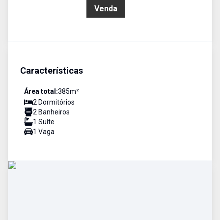
R$ 300.000,00
Venda
Características
Área total:
385
m²
2
Dormitório
s
2
Banheiro
s
1
Suíte
1
Vaga