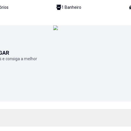
ório
s
1
Banheiro
GAR
 e consiga a melhor