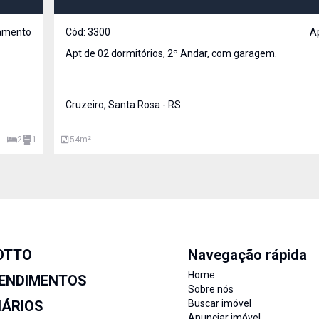
amento
Cód:
3300
A
Apt de 02 dormitórios, 2º Andar, com garagem.
Cruzeiro, Santa Rosa - RS
2
1
54
m²
OTTO
Navegação rápida
Home
ENDIMENTOS
Sobre nós
IÁRIOS
Buscar imóvel
Anunciar imóvel