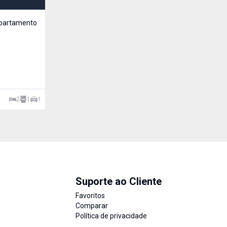
R$ 580.000,00
Venda
partamento
Cód:
3307
Apt com uma Suite mais 2 dormitórios, sala de star,
jantar, área de serviço, cozinha e salão de festas pr
uma quadra da Av. Flores da Cunha!
Cruzeiro, Santa Rosa - RS
2
1
1
174
m²
Suporte ao Cliente
Favoritos
Comparar
Política de privacidade