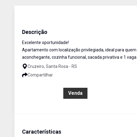
Apartamento
Venda
Cód:
2964
Descrição
Excelente oportunidade!
Apartamento com localização privilegiada, ideal para quem b
aconchegante, cozinha funcional, sacada privativa e 1 vag
Cruzeiro, Santa Rosa - RS
Compartilhar
R$ 385.000,00
Venda
Características