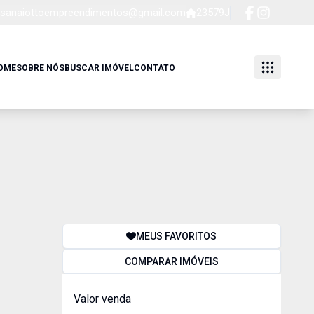
sanaiottoempreendimentos@gmail.com
23579J
OME
SOBRE NÓS
BUSCAR IMÓVEL
CONTATO
MEUS FAVORITOS
COMPARAR IMÓVEIS
Valor venda