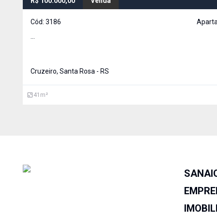
R$ 100.000,00
Venda
Cód:
3186
Apart
...
Cruzeiro, Santa Rosa - RS
41
m²
SANAI
EMPRE
IMOBIL