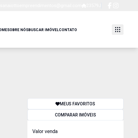
sanaiottoempreendimentos@gmail.com
23579J
OME
SOBRE NÓS
BUSCAR IMÓVEL
CONTATO
MEUS FAVORITOS
COMPARAR IMÓVEIS
Valor venda