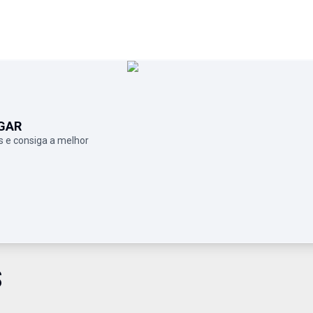
GAR
 e consiga a melhor
S