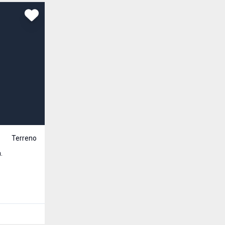
Comparar
R$ 90.000,00
Venda
Terreno
Cód:
3104
.
Terreno com área de 200,00m² Fianciável pelo M
Cruzeiro, Santa Rosa - RS
200
m²