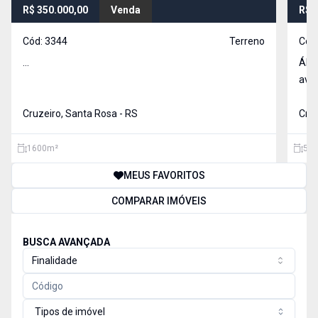
R$ 350.000,00
Venda
R$ 
Cód:
3344
Terreno
Cód
...
ÁRE
aven
Cruzeiro, Santa Rosa - RS
Cruz
1600
m²
549
MEUS FAVORITOS
COMPARAR IMÓVEIS
BUSCA AVANÇADA
Finalidade
Tipos de imóvel