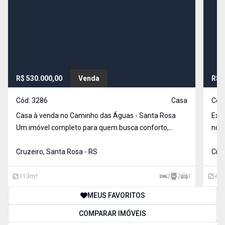
R$ 530.000,00
Venda
R$ 
Cód:
3286
Casa
Cód
Casa à venda no Caminho das Águas - Santa Rosa
Exce
Um imóvel completo para quem busca conforto,
no b
segurança e economia! 113 m² de área construída
total do terr
em um terreno de 200 m² 2 Dormitórios 2 Banheiros
Cruzeiro, Santa Rosa - RS
m², 
Cruz
Sala de estar Lavanderia Cozinha planejad
vaga
113
m²
2
2
1
43
MEUS FAVORITOS
COMPARAR IMÓVEIS