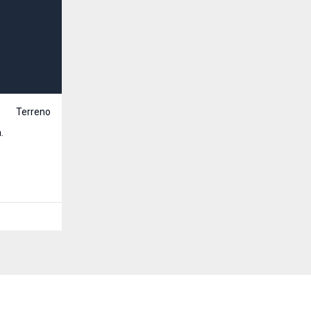
R$ 90.000,00
Venda
Terreno
Cód:
3104
.
Terreno com área de 200,00m² Fianciável pelo M
Cruzeiro, Santa Rosa - RS
200
m²