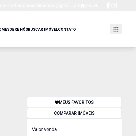
sanaiottoempreendimentos@gmail.com
23579J
OME
SOBRE NÓS
BUSCAR IMÓVEL
CONTATO
MEUS FAVORITOS
COMPARAR IMÓVEIS
Valor venda