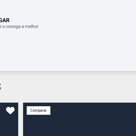
GAR
 e consiga a melhor
S
Comparar